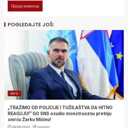
POGLEDAJTE JOŠ:
INFO
„TRAŽIMO OD POLICIJE I TUŽILAŠTVA DA HITNO
REAGUJU!“ GO SNS osudio monstruoznu pretnju
smrću Žarku Mićinu!
08/08/2026
reporter