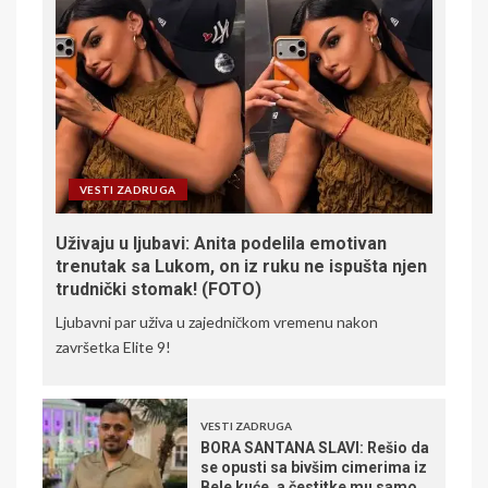
VESTI ZADRUGA
Uživaju u ljubavi: Anita podelila emotivan
trenutak sa Lukom, on iz ruku ne ispušta njen
trudnički stomak! (FOTO)
Ljubavni par uživa u zajedničkom vremenu nakon
završetka Elite 9!
VESTI ZADRUGA
BORA SANTANA SLAVI: Rešio da
se opusti sa bivšim cimerima iz
Bele kuće, a čestitke mu samo