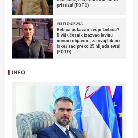
pristižu! (FOTO)
VESTI ZADRUGA
Bebica pokazao svoju 'bebicu'!
Bivši učesnik izazvao lavinu
novom objavom, za ovaj luksuz
iskeširao preko 25 hiljada evra!
(FOTO)
INFO