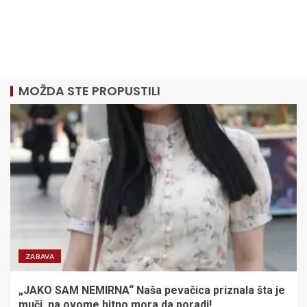
MOŽDA STE PROPUSTILI
ZABAVA
„JAKO SAM NEMIRNA“ Naša pevačica priznala šta je
muči, na ovome hitno mora da poradi!