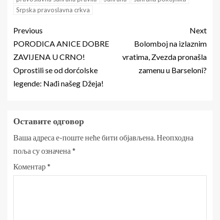
Srpska pravoslavna crkva
Previous
Next
PORODICA ANICE DOBRE
Bolomboj na izlaznim
ZAVIJENA U CRNO!
vratima, Zvezda pronašla
Oprostili se od dorćolske
zamenu u Barseloni?
legende: Nađi našeg Džeja!
Оставите одговор
Ваша адреса е-поште неће бити објављена.
Неопходна
поља су означена
*
Коментар
*