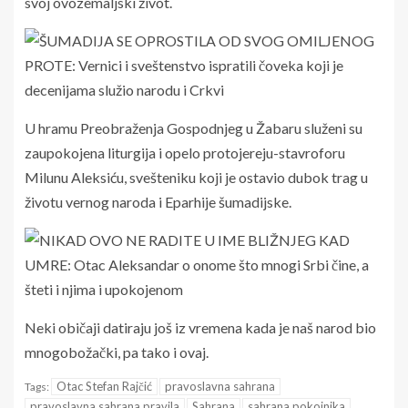
svoj ovozemaljski život.
U hramu Preobraženja Gospodnjeg u Žabaru služeni su
zaupokojena liturgija i opelo protojereju-stavroforu
Milunu Aleksiću, svešteniku koji je ostavio dubok trag u
životu vernog naroda i Eparhije šumadijske.
Neki običaji datiraju još iz vremena kada je naš narod bio
mnogobožački, pa tako i ovaj.
Otac Stefan Rajčić
pravoslavna sahrana
Tags:
pravoslavna sahrana pravila
Sahrana
sahrana pokojnika