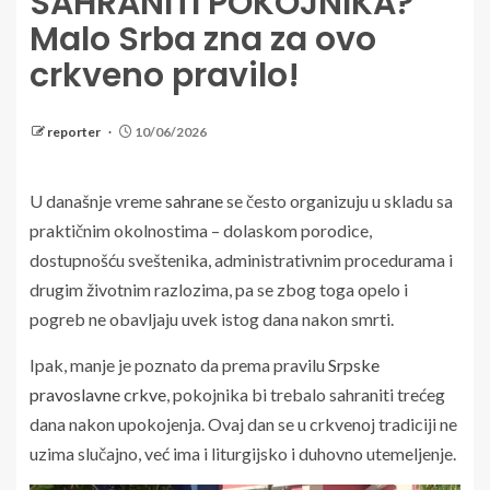
SAHRANITI POKOJNIKA?
Malo Srba zna za ovo
crkveno pravilo!
reporter
10/06/2026
U današnje vreme
sahrane
se često organizuju u skladu sa
praktičnim okolnostima – dolaskom porodice,
dostupnošću sveštenika, administrativnim procedurama i
drugim životnim razlozima, pa se zbog toga opelo i
pogreb ne obavljaju uvek istog dana nakon smrti.
Ipak, manje je poznato da prema pravilu
Srpske
pravoslavne crkve
, pokojnika bi trebalo sahraniti trećeg
dana nakon upokojenja. Ovaj dan se u crkvenoj tradiciji ne
uzima slučajno, već ima i liturgijsko i duhovno utemeljenje.