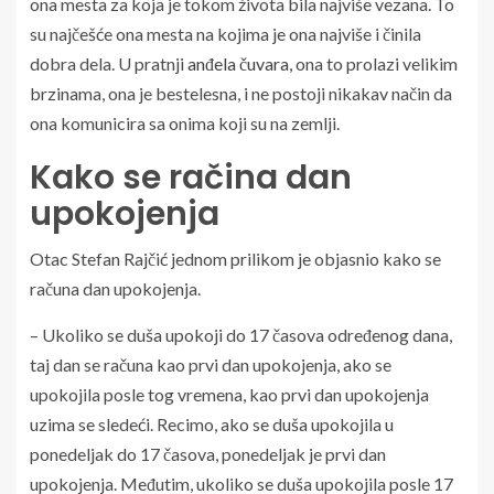
ona mesta za koja je tokom života bila najviše vezana. To
su najčešće ona mesta na kojima je ona najviše i činila
dobra dela. U pratnji
anđela čuvara,
ona to prolazi velikim
brzinama, ona je bestelesna, i ne postoji nikakav način da
ona komunicira sa onima koji su na zemlji.
Kako se račina dan
upokojenja
Otac Stefan Rajčić jednom prilikom je objasnio kako se
računa dan upokojenja.
– Ukoliko se duša upokoji do 17 časova određenog dana,
taj dan se računa kao prvi dan upokojenja, ako se
upokojila posle tog vremena, kao prvi dan upokojenja
uzima se sledeći. Recimo, ako se duša upokojila u
ponedeljak do 17 časova, ponedeljak je prvi dan
upokojenja. Međutim, ukoliko se duša upokojila posle 17