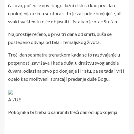
časova, počeo je novi bogoslužni ciklus i kao prvi dan
upokojenja uzima se utorak. To je za ljude zbunjujuće, ali
svaki sveštenik to će objasniti – istakao je otac Stefan.
Najprostije rečeno, u prva tri dana od smrti, duša se
postepeno odvaja od tela i zemaljskog života.
Treći dan se smatra trenutkom kada se to razdvajanje u
potpunosti završava i kada duša, u društvu svog anđela
čuvara, odlazi na prvo poklonjenje Hristu, pa se tada i vrši
opelo kao molitveni ispraćaj i predanje duše Bogu.
AI/U.S.
Pokojnika bi trebalo sahraniti treći dan od upokojenja