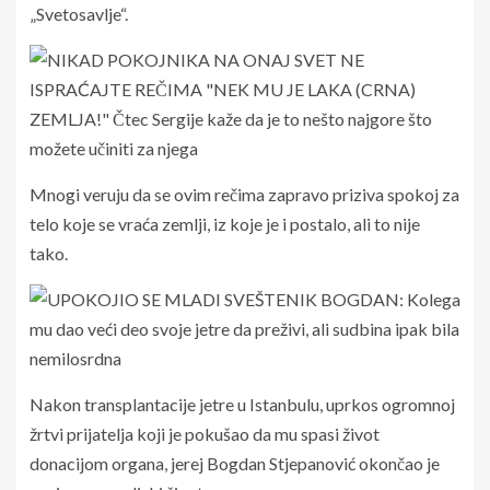
„Svetosavlje“.
Mnogi veruju da se ovim rečima zapravo priziva spokoj za
telo koje se vraća zemlji, iz koje je i postalo, ali to nije
tako.
Nakon transplantacije jetre u Istanbulu, uprkos ogromnoj
žrtvi prijatelja koji je pokušao da mu spasi život
donacijom organa, jerej Bogdan Stjepanović okončao je