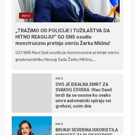
INFO
„TRAŽIMO OD POLICIJE I TUŽILAŠTVA DA
HITNO REAGUJU!“ GO SNS osudio
monstruoznu pretnju smrću Žarku Mićinu!
GO SNS Novi Sad osudio je monstruozne pretnje smrću
gradonačelniku Novog Sada Žarku Mićinu....
INFO
OVO JE IDEALNA SMRT ZA
SVAKOG ČOVEKA: Otac Danil
tvrdi da se onome ko ovako
umre automatski spiraju svi
grehovi, osim dva
INFO
BRUKA! SEVERINA ISKORISTILA