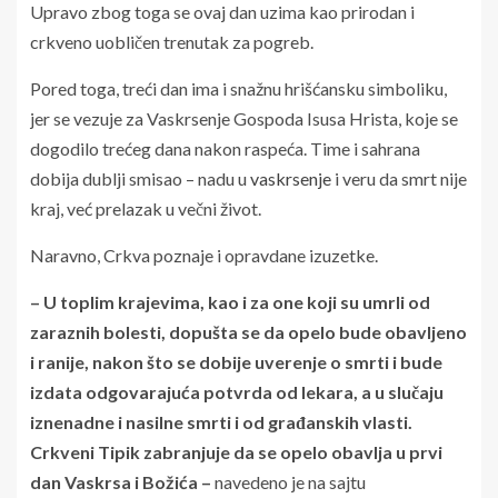
Upravo zbog toga se ovaj dan uzima kao prirodan i
crkveno uobličen trenutak za pogreb.
Pored toga, treći dan ima i snažnu hrišćansku simboliku,
jer se vezuje za Vaskrsenje Gospoda Isusa Hrista, koje se
dogodilo trećeg dana nakon raspeća. Time i sahrana
dobija dublji smisao – nadu u
vaskrsenje
i veru da smrt nije
kraj, već prelazak u večni život.
Naravno, Crkva poznaje i opravdane izuzetke.
– U toplim krajevima, kao i za one koji su umrli od
zaraznih bolesti, dopušta se da opelo bude obavljeno
i ranije, nakon što se dobije uverenje o smrti i bude
izdata odgovarajuća potvrda od lekara, a u slučaju
iznenadne i nasilne smrti i od građanskih vlasti.
Crkveni Tipik zabranjuje da se opelo obavlja u prvi
dan Vaskrsa i Božića –
navedeno je na sajtu