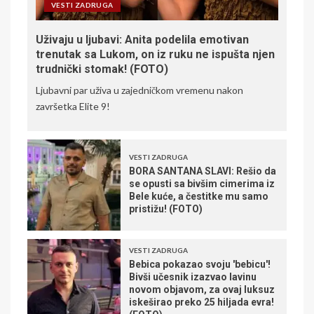
VESTI ZADRUGA
Uživaju u ljubavi: Anita podelila emotivan
trenutak sa Lukom, on iz ruku ne ispušta njen
trudnički stomak! (FOTO)
Ljubavni par uživa u zajedničkom vremenu nakon
završetka Elite 9!
VESTI ZADRUGA
BORA SANTANA SLAVI: Rešio da
se opusti sa bivšim cimerima iz
Bele kuće, a čestitke mu samo
pristižu! (FOTO)
VESTI ZADRUGA
Bebica pokazao svoju 'bebicu'!
Bivši učesnik izazvao lavinu
novom objavom, za ovaj luksuz
iskeširao preko 25 hiljada evra!