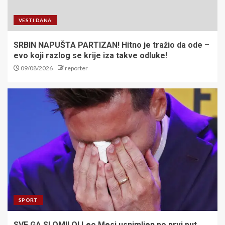
VESTI DANA
SRBIN NAPUŠTA PARTIZAN! Hitno je tražio da ode –
evo koji razlog se krije iza takve odluke!
09/08/2026
reporter
SPORT
SVE GA SLOMILO! Leo Mesi usnimljen po prvi put