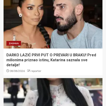
generalnu probu za Hapoel: Novi
Pazar pobeđen na Marakani sa
igračem manje uz sjajnog
Kataija!
5
RAFAEL HODAR U
ČETVRTFINALU MONTREALA:
Lehečka pao posle 75 minuta
ZABAVA
1
DARKO LAZIĆ PRVI PUT O PREVARI U BRAKU! Pred
milionima priznao istinu, Katarina saznala sve
SVE GA SLOMILO! Leo Mesi
detalje!
usnimljen po prvi put posle
08/08/2026
reporter
smrti svog oca, neutešni
Argentinac stigao u rodni grad
2
Košarkašice Srbije u polufinalu
EP: Orlići poraženi od Španije, u