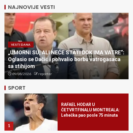
NAJNOVIJE VESTI
VESTI DANA
„UMORNI SU, ALI NEĆE STATI DOK IMA VATRE“:
Oglasio se Dačić i pohvalio borbu vatrogasaca
Zvezda uspešno položila
generalnu probu za Hapoel: Novi
sa stihijom
Pazar pobeđen na Marakani sa
09/08/2026
reporter
igračem manje uz sjajnog
Kataija!
5
SPORT
RAFAEL HODAR U
ČETVRTFINALU MONTREALA:
Lehečka pao posle 75 minuta
1