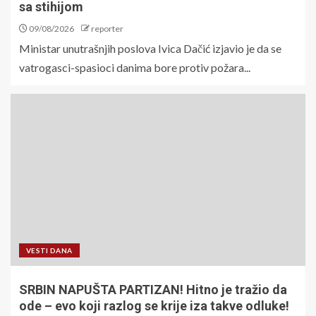
sa stihijom
09/08/2026
reporter
Ministar unutrašnjih poslova Ivica Dačić izjavio je da se
vatrogasci-spasioci danima bore protiv požara...
VESTI DANA
SRBIN NAPUŠTA PARTIZAN! Hitno je tražio da
ode – evo koji razlog se krije iza takve odluke!