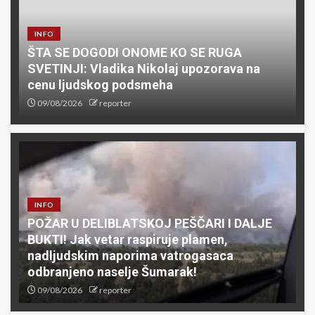
INFO
ŠTA SE DOGODI ONOME KO SE RUGA
SVETINJI: Vladika Nikolaj upozorava na
cenu ljudskog podsmeha
09/08/2026
reporter
INFO
POŽAR U DELIBLATSKOJ PEŠČARI I DALJE
BUKTI! Jak vetar raspiruje plamen,
nadljudskim naporima vatrogasaca
odbranjeno naselje Šumarak!
09/08/2026
reporter