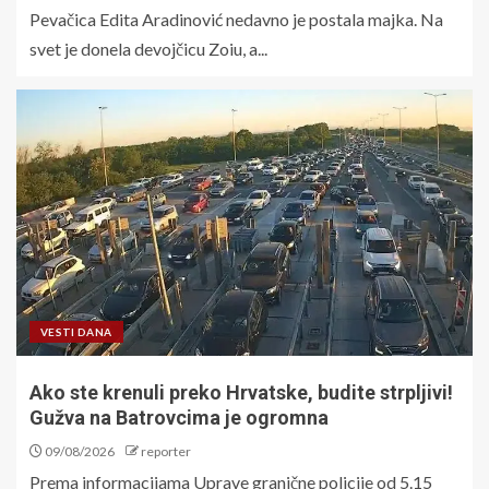
Pevačica Edita Aradinović nedavno je postala majka. Na
svet je donela devojčicu Zoiu, a...
VESTI DANA
Ako ste krenuli preko Hrvatske, budite strpljivi!
Gužva na Batrovcima je ogromna
09/08/2026
reporter
Prema informacijama Uprave granične policije od 5.15