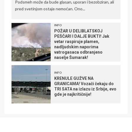
Podsmeh može da bude glasan, uporan i bezobziran, ali
pred svetinjom ostaje nemoćan. Ono...
INFO
POŽAR U DELIBLATSKOJ
PEŠČARI I DALJE BUKTI! Jak
vetar raspiruje plamen,
nadljudskim naporima
vatrogasaca odbranjeno
naselje Šumarak!
INFO
KRENULE GUŽVE NA
GRANICAMA! Vozači čekaju do
TRI SATA na izlazu iz Srbije, evo
gde je najkritičnije!