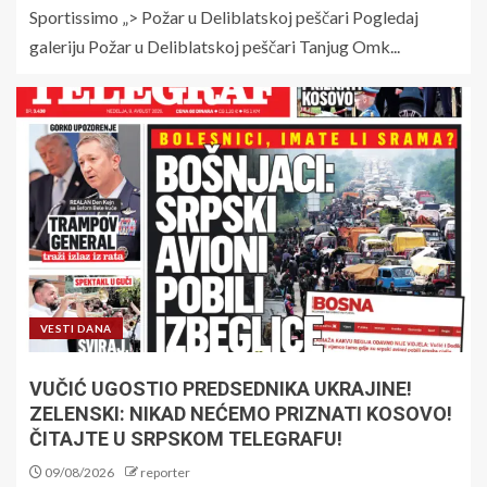
Sportissimo „> Požar u Deliblatskoj peščari Pogledaj
galeriju Požar u Deliblatskoj peščari Tanjug Omk...
VESTI DANA
VUČIĆ UGOSTIO PREDSEDNIKA UKRAJINE!
ZELENSKI: NIKAD NEĆEMO PRIZNATI KOSOVO!
ČITAJTE U SRPSKOM TELEGRAFU!
09/08/2026
reporter