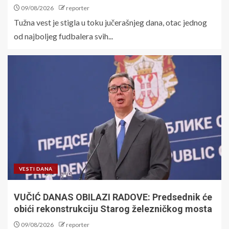
09/08/2026
reporter
Tužna vest je stigla u toku jučerašnjeg dana, otac jednog
od najboljeg fudbalera svih...
VESTI DANA
VUČIĆ DANAS OBILAZI RADOVE: Predsednik će
obići rekonstrukciju Starog železničkog mosta
09/08/2026
reporter