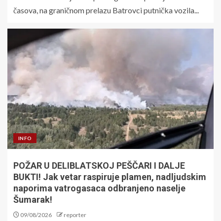
časova, na graničnom prelazu Batrovci putnička vozila...
INFO
POŽAR U DELIBLATSKOJ PEŠČARI I DALJE
BUKTI! Jak vetar raspiruje plamen, nadljudskim
naporima vatrogasaca odbranjeno naselje
Šumarak!
09/08/2026
reporter