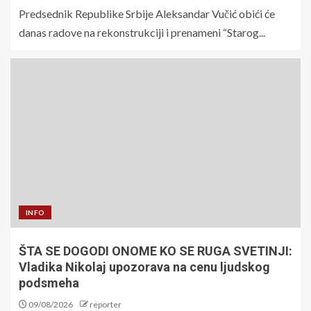
Predsednik Republike Srbije Aleksandar Vučić obići će
danas radove na rekonstrukciji i prenameni “Starog...
INFO
ŠTA SE DOGODI ONOME KO SE RUGA SVETINJI:
Vladika Nikolaj upozorava na cenu ljudskog
podsmeha
09/08/2026
reporter