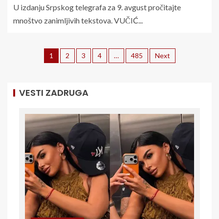
U izdanju Srpskog telegrafa za 9. avgust pročitajte
mnoštvo zanimljivih tekstova. VUČIĆ...
1
2
3
4
…
485
Next
VESTI ZADRUGA