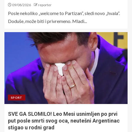
09/08/2026
reporter
Posle nekoliko „welcome to Partizan“, sledi novo „hvala“.
Doduše, može biti i privremeno. Mladi...
SPORT
SVE GA SLOMILO! Leo Mesi usnimljen po prvi
put posle smrti svog oca, neutešni Argentinac
stigao u rodni grad