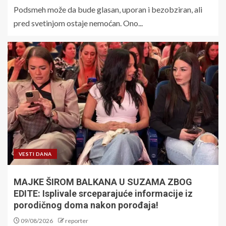
Podsmeh može da bude glasan, uporan i bezobziran, ali
pred svetinjom ostaje nemoćan. Ono...
VESTI DANA
MAJKE ŠIROM BALKANA U SUZAMA ZBOG
EDITE: Isplivale srceparajuće informacije iz
porodičnog doma nakon porođaja!
09/08/2026
reporter