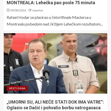
MONTREALA: Lehečka pao posle 75 minuta
09/08/2026
reporter
Rafael Hodar se plasirao u četvrtfinale Mastersa u
Montrealu pobedom nad Jiržijem Lehečkom rezultatom...
VESTI DANA
„UMORNI SU, ALI NEĆE STATI DOK IMA VATRE“:
Oglasio se Dačić i pohvalio borbu vatrogasaca