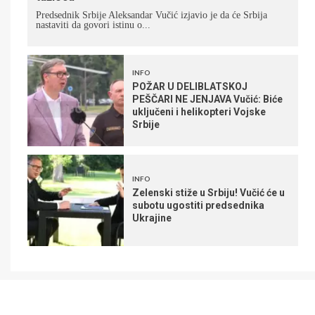
Predsednik Srbije Aleksandar Vučić izjavio je da će Srbija
nastaviti da govori istinu o...
INFO
POŽAR U DELIBLATSKOJ
PEŠČARI NE JENJAVA Vučić: Biće
uključeni i helikopteri Vojske
Srbije
INFO
Zelenski stiže u Srbiju! Vučić će u
subotu ugostiti predsednika
Ukrajine