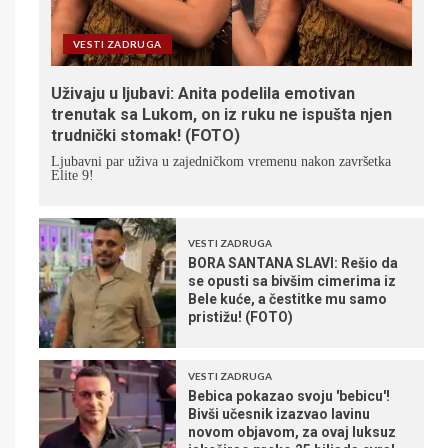
VESTI ZADRUGA
Uživaju u ljubavi: Anita podelila emotivan
trenutak sa Lukom, on iz ruku ne ispušta njen
trudnički stomak! (FOTO)
Ljubavni par uživa u zajedničkom vremenu nakon završetka
Elite 9!
VESTI ZADRUGA
BORA SANTANA SLAVI: Rešio da
se opusti sa bivšim cimerima iz
Bele kuće, a čestitke mu samo
pristižu! (FOTO)
VESTI ZADRUGA
Bebica pokazao svoju 'bebicu'!
Bivši učesnik izazvao lavinu
novom objavom, za ovaj luksuz