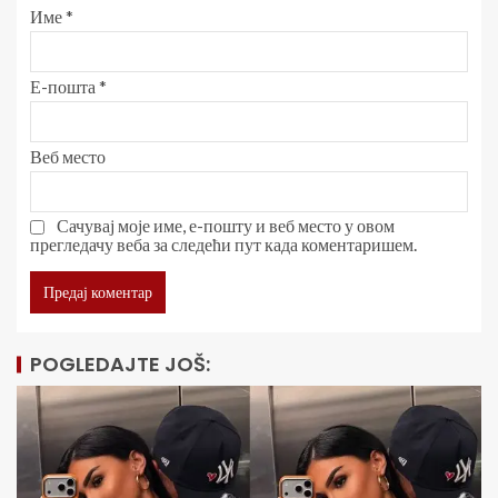
Име
*
Е-пошта
*
Веб место
Сачувај моје име, е-пошту и веб место у овом
прегледачу веба за следећи пут када коментаришем.
POGLEDAJTE JOŠ: