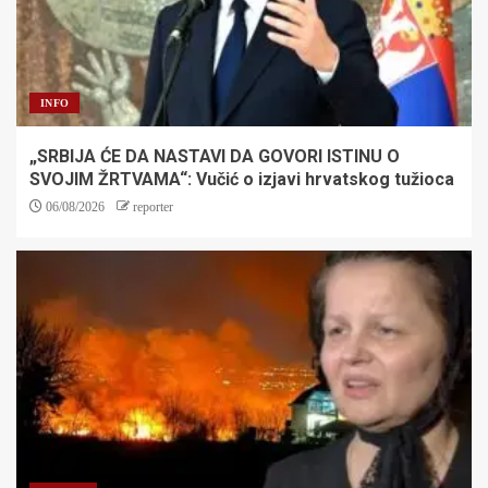
INFO
„SRBIJA ĆE DA NASTAVI DA GOVORI ISTINU O
SVOJIM ŽRTVAMA“: Vučić o izjavi hrvatskog tužioca
06/08/2026
reporter