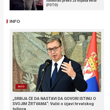
iskeširao preko 25 hiljada evra!
(FOTO)
INFO
INFO
„SRBIJA ĆE DA NASTAVI DA GOVORI ISTINU O
SVOJIM ŽRTVAMA“: Vučić o izjavi hrvatskog
tužioca