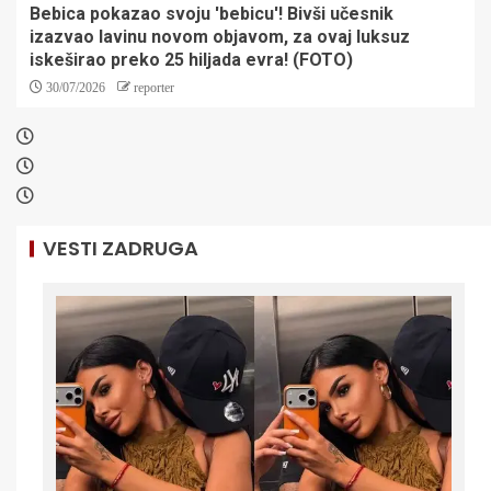
Bebica pokazao svoju 'bebicu'! Bivši učesnik
izazvao lavinu novom objavom, za ovaj luksuz
iskeširao preko 25 hiljada evra! (FOTO)
30/07/2026
reporter
VESTI ZADRUGA