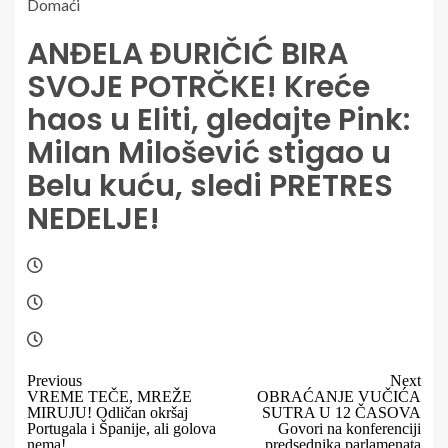
Domaći
ANĐELA ĐURIČIĆ BIRA
SVOJE POTRČKE! Kreće
haos u Eliti, gledajte Pink:
Milan Milošević stigao u
Belu kuću, sledi PRETRES
NEDELJE!
Previous
Next
VREME TEČE, MREŽE
OBRAĆANJE VUČIĆA
MIRUJU! Odličan okršaj
SUTRA U 12 ČASOVA
Portugala i Španije, ali golova
Govori na konferenciji
nema!
predsednika parlamenata