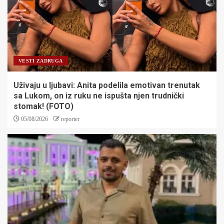
VESTI ZADRUGA
Uživaju u ljubavi: Anita podelila emotivan trenutak
sa Lukom, on iz ruku ne ispušta njen trudnički
stomak! (FOTO)
05/08/2026
reporter