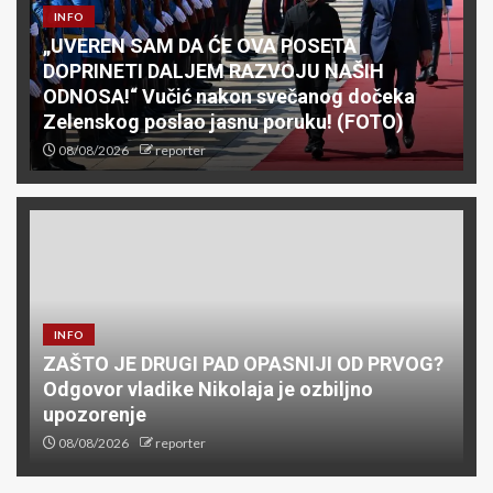
INFO
„UVEREN SAM DA ĆE OVA POSETA
DOPRINETI DALJEM RAZVOJU NAŠIH
ODNOSA!“ Vučić nakon svečanog dočeka
Zelenskog poslao jasnu poruku! (FOTO)
08/08/2026
reporter
INFO
ZAŠTO JE DRUGI PAD OPASNIJI OD PRVOG?
Odgovor vladike Nikolaja je ozbiljno
upozorenje
08/08/2026
reporter