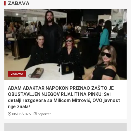
ZABAVA
SRBIJA SLOMILA BRAZIL ZA
POLUFINALE SVETSKOG
PRVENSTVA! Mladi vaterpolisti
protiv Hrvatske u Zagrebu za
plasman u finale!
2
JOKIĆ DOBIO NOVE LOŠE VESTI:
Srbin neće biti zadovoljan –
Denver mora hitno da reaguje
3
ZABAVA
ADAM ADAKTAR NAPOKON PRIZNAO ZAŠTO JE
PONOĆNA BOMBA IZ PREMIJER
OBUSTAVLJEN NJEGOV RIJALITI NA PINKU: Svi
LIGE! Liverpul doveo dobro
poznato lice iz Barselone!
detalji razgovora sa Milicom Mitrović, OVO javnost
nije znala!
4
08/08/2026
reporter
TRANSFER BOMBA IZ