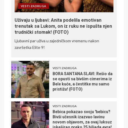
VESTI ZADRUGA
Uživaju u ljubavi: Anita podelila emotivan
trenutak sa Lukom, on iz ruku ne ispušta njen
trudnički stomak! (FOTO)
Ljubavni par uživa u zajedničkom vremenu nakon
završetka Elite 9!
VESTI ZADRUGA
BORA SANTANA SLAVI: Rešio da
se opusti sa bivšim cimerima iz
Bele kuće, a čestitke mu samo
pristižu! (FOTO)
VESTI ZADRUGA
Bebica pokazao svoju 'bebicu'!
Bivši učesnik izazvao lavinu
novom objavom, za ovaj luksuz
iskeširao preko 25 hiljada evra!