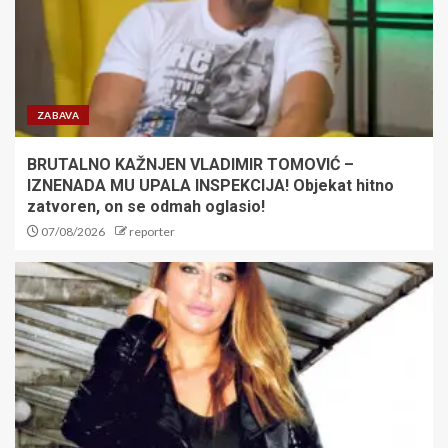
3
PONOĆNA BOMBA IZ PREMIJER
LIGE! Liverpul doveo dobro
ZABAVA
poznato lice iz Barselone!
BRUTALNO KAŽNJEN VLADIMIR TOMOVIĆ –
4
IZNENADA MU UPALA INSPEKCIJA! Objekat hitno
zatvoren, on se odmah oglasio!
TRANSFER BOMBA IZ
07/08/2026
reporter
KOLORADA! Jokić i Denver
čekaju konačni rasplet – uskoro!
5