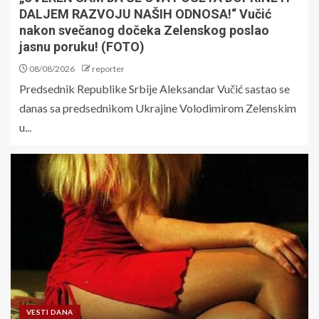
DALJEM RAZVOJU NAŠIH ODNOSA!“ Vučić
nakon svečanog dočeka Zelenskog poslao
jasnu poruku! (FOTO)
08/08/2026
reporter
Predsednik Republike Srbije Aleksandar Vučić sastao se
danas sa predsednikom Ukrajine Volodimirom Zelenskim
u...
VESTI DANA