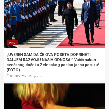
INFO
„UVEREN SAM DA ĆE OVA POSETA DOPRINETI
DALJEM RAZVOJU NAŠIH ODNOSA!“ Vučić nakon
svečanog dočeka Zelenskog poslao jasnu poruku!
(FOTO)
08/08/2026
reporter