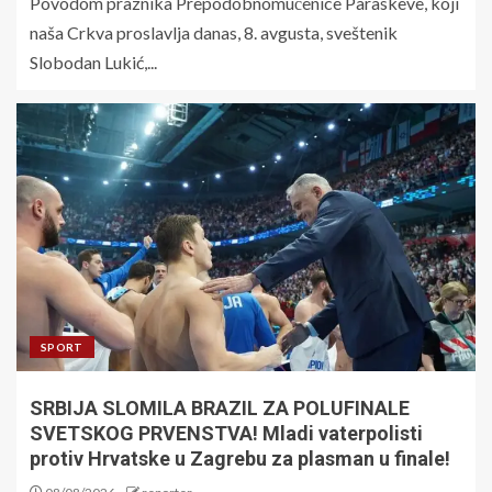
Povodom praznika Prepodobnomučenice Paraskeve, koji
naša Crkva proslavlja danas, 8. avgusta, sveštenik
Slobodan Lukić,...
SPORT
SRBIJA SLOMILA BRAZIL ZA POLUFINALE
SVETSKOG PRVENSTVA! Mladi vaterpolisti
protiv Hrvatske u Zagrebu za plasman u finale!