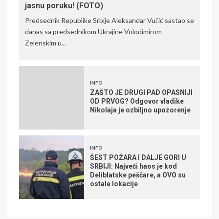
jasnu poruku! (FOTO)
Predsednik Republike Srbije Aleksandar Vučić sastao se
danas sa predsednikom Ukrajine Volodimirom
Zelenskim u...
INFO
ZAŠTO JE DRUGI PAD OPASNIJI
OD PRVOG? Odgovor vladike
Nikolaja je ozbiljno upozorenje
INFO
ŠEST POŽARA I DALJE GORI U
SRBIJI: Najveći haos je kod
Deliblatske peščare, a OVO su
ostale lokacije