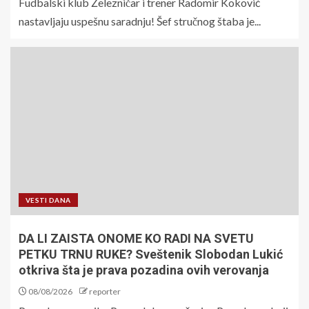
Fudbalski klub Železničar i trener Radomir Koković
nastavljaju uspešnu saradnju! Šef stručnog štaba je...
VESTI DANA
DA LI ZAISTA ONOME KO RADI NA SVETU
PETKU TRNU RUKE? Sveštenik Slobodan Lukić
otkriva šta je prava pozadina ovih verovanja
08/08/2026
reporter