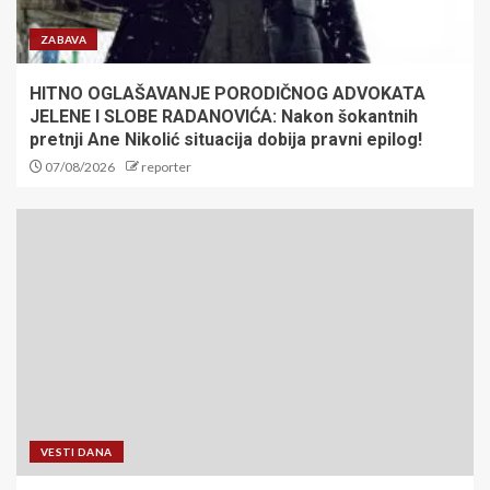
ZABAVA
HITNO OGLAŠAVANJE PORODIČNOG ADVOKATA
JELENE I SLOBE RADANOVIĆA: Nakon šokantnih
pretnji Ane Nikolić situacija dobija pravni epilog!
07/08/2026
reporter
VESTI DANA