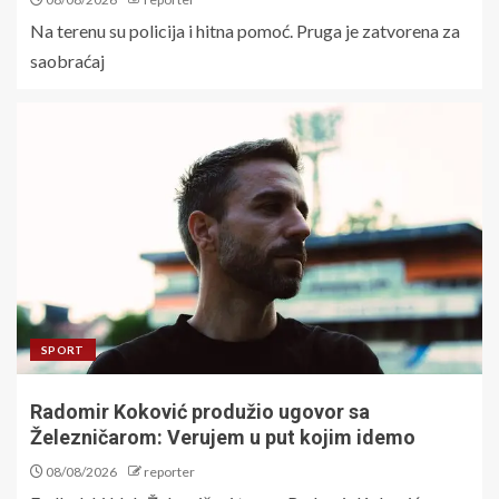
Na terenu su policija i hitna pomoć. Pruga je zatvorena za
saobraćaj
SPORT
Radomir Koković produžio ugovor sa
Železničarom: Verujem u put kojim idemo
08/08/2026
reporter