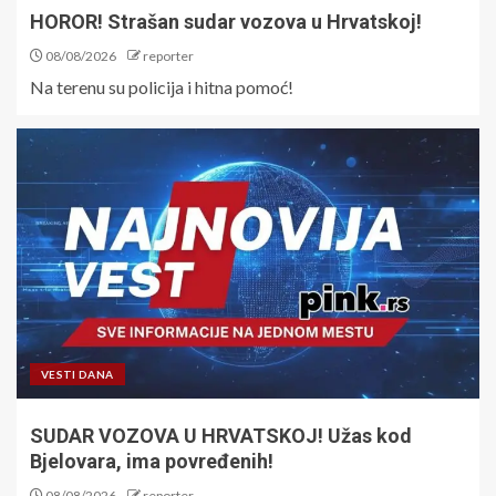
HOROR! Strašan sudar vozova u Hrvatskoj!
08/08/2026
reporter
Na terenu su policija i hitna pomoć!
VESTI DANA
SUDAR VOZOVA U HRVATSKOJ! Užas kod
Bjelovara, ima povređenih!
08/08/2026
reporter