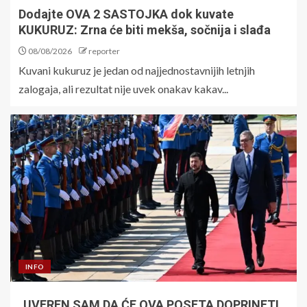
Dodajte OVA 2 SASTOJKA dok kuvate
KUKURUZ: Zrna će biti mekša, sočnija i slađa
08/08/2026
reporter
Kuvani kukuruz je jedan od najjednostavnijih letnjih
zalogaja, ali rezultat nije uvek onakav kakav...
INFO
„UVEREN SAM DA ĆE OVA POSETA DOPRINETI