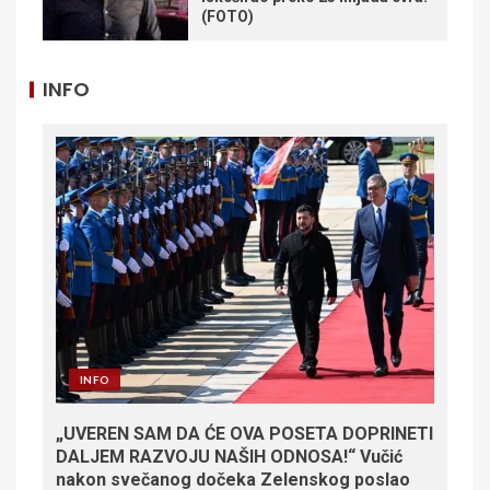
(FOTO)
INFO
INFO
„UVEREN SAM DA ĆE OVA POSETA DOPRINETI
DALJEM RAZVOJU NAŠIH ODNOSA!“ Vučić
nakon svečanog dočeka Zelenskog poslao