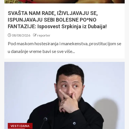
SVAŠTA NAM RADE, IŽIVLJAVAJU SE,
ISPUNJAVAJU SEBI BOLESNE PO*NO
FANTAZIJE: Isposvest Srpkinja iz Dubaija!
08/08/2026
reporter
Pod maskom hostesiranja i manekenstva, prostitucijom se
u današnje vreme bavi se sve više...
VESTI DANA