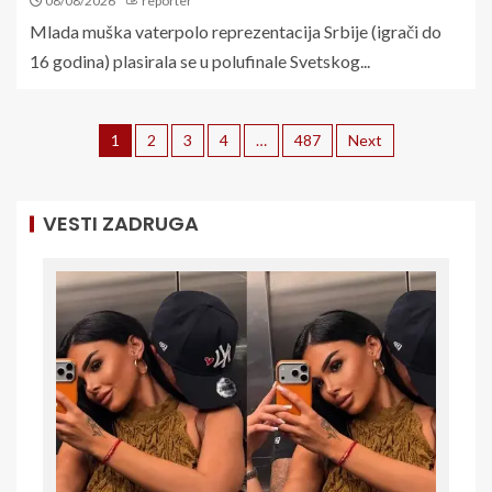
08/08/2026
reporter
Mlada muška vaterpolo reprezentacija Srbije (igrači do
16 godina) plasirala se u polufinale Svetskog...
1
2
3
4
…
487
Next
VESTI ZADRUGA