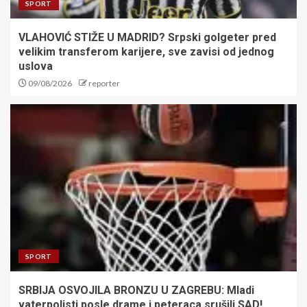
SPORT
VLAHOVIĆ STIŽE U MADRID? Srpski golgeter pred
velikim transferom karijere, sve zavisi od jednog
uslova
09/08/2026
reporter
SPORT
SRBIJA OSVOJILA BRONZU U ZAGREBU: Mladi
vaterpolisti posle drame i peteraca srušili SAD!