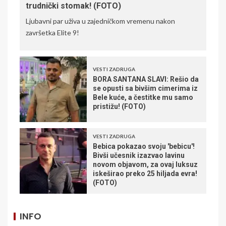
trudnički stomak! (FOTO)
Ljubavni par uživa u zajedničkom vremenu nakon
završetka Elite 9!
VESTI ZADRUGA
BORA SANTANA SLAVI: Rešio da
se opusti sa bivšim cimerima iz
Bele kuće, a čestitke mu samo
pristižu! (FOTO)
VESTI ZADRUGA
Bebica pokazao svoju 'bebicu'!
Bivši učesnik izazvao lavinu
novom objavom, za ovaj luksuz
iskeširao preko 25 hiljada evra!
(FOTO)
INFO