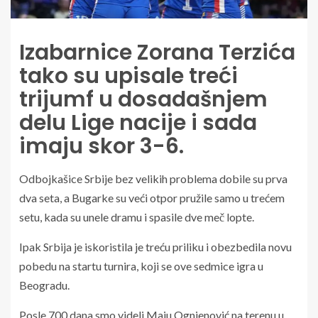
Izabarnice Zorana Terzića
tako su upisale treći
trijumf u dosadašnjem
delu Lige nacije i sada
imaju skor 3-6.
Odbojkašice Srbije bez velikih problema dobile su prva
dva seta, a Bugarke su veći otpor pružile samo u trećem
setu, kada su unele dramu i spasile dve meč lopte.
Ipak Srbija je iskoristila je treću priliku i obezbedila novu
pobedu na startu turnira, koji se ove sedmice igra u
Beogradu.
Posle 700 dana smo videli Maju Ognjenović na terenu u