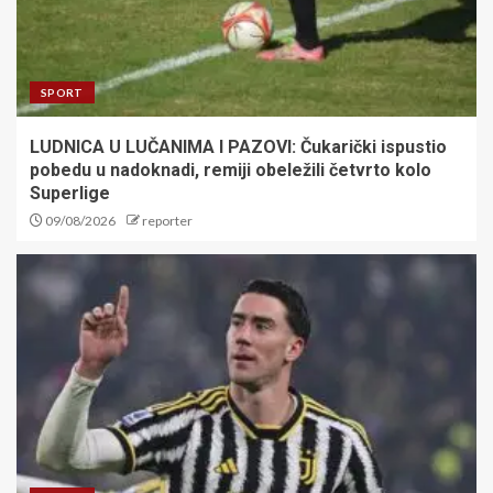
SPORT
LUDNICA U LUČANIMA I PAZOVI: Čukarički ispustio
pobedu u nadoknadi, remiji obeležili četvrto kolo
Superlige
09/08/2026
reporter