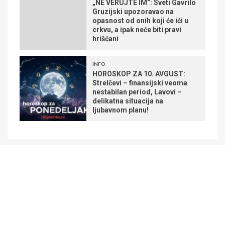
„NE VERUJTE IM“: Sveti Gavrilo
Gruzijski upozoravao na
opasnost od onih koji će ići u
crkvu, a ipak neće biti pravi
hrišćani
INFO
HOROSKOP ZA 10. AVGUST:
Strelčevi – finansijski veoma
nestabilan period, Lavovi –
delikatna situacija na
ljubavnom planu!