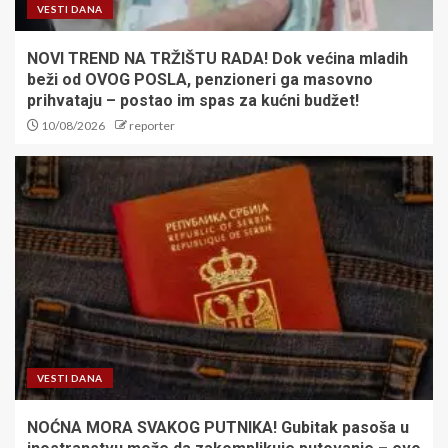
VESTI DANA
NOVI TREND NA TRŽIŠTU RADA! Dok većina mladih
beži od OVOG POSLA, penzioneri ga masovno
prihvataju – postao im spas za kućni budžet!
10/08/2026
reporter
VESTI DANA
NOĆNA MORA SVAKOG PUTNIKA! Gubitak pasoša u