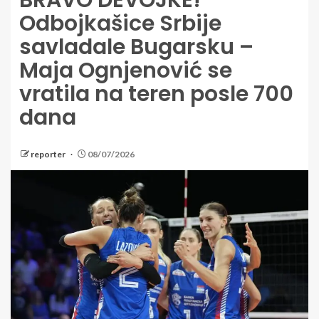
BRAVO DEVOJKE!
Odbojkašice Srbije
savladale Bugarsku –
Maja Ognjenović se
vratila na teren posle 700
dana
reporter
08/07/2026