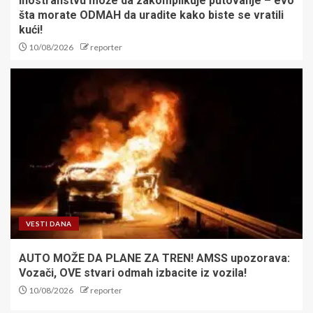
inostranstvu može da zakomplikuje putovanje – evo
šta morate ODMAH da uradite kako biste se vratili
kući!
10/08/2026
reporter
VESTI DANA
AUTO MOŽE DA PLANE ZA TREN! AMSS upozorava:
Vozači, OVE stvari odmah izbacite iz vozila!
10/08/2026
reporter