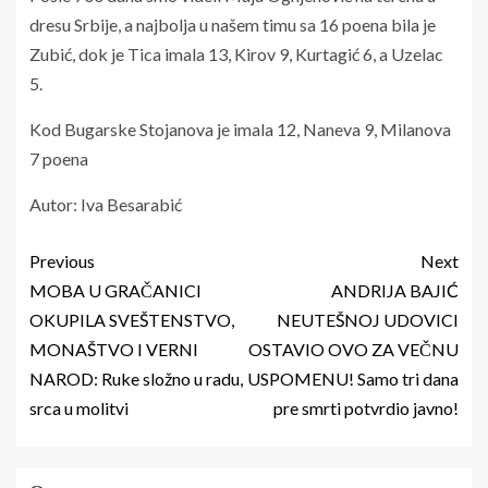
dresu Srbije, a najbolja u našem timu sa 16 poena bila je
Zubić, dok je Tica imala 13, Kirov 9, Kurtagić 6, a Uzelac
5.
Kod Bugarske Stojanova je imala 12, Naneva 9, Milanova
7 poena
Autor: Iva Besarabić
Previous
Next
MOBA U GRAČANICI
ANDRIJA BAJIĆ
OKUPILA SVEŠTENSTVO,
NEUTEŠNOJ UDOVICI
MONAŠTVO I VERNI
OSTAVIO OVO ZA VEČNU
NAROD: Ruke složno u radu,
USPOMENU! Samo tri dana
srca u molitvi
pre smrti potvrdio javno!