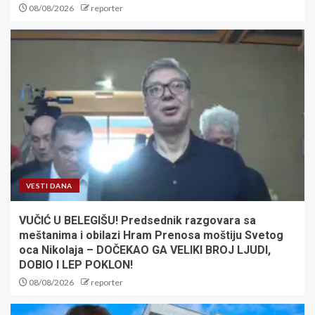
08/08/2026
reporter
VESTI DANA
VUČIĆ U BELEGIŠU! Predsednik razgovara sa
meštanima i obilazi Hram Prenosa moštiju Svetog
oca Nikolaja – DOČEKAO GA VELIKI BROJ LJUDI,
DOBIO I LEP POKLON!
08/08/2026
reporter