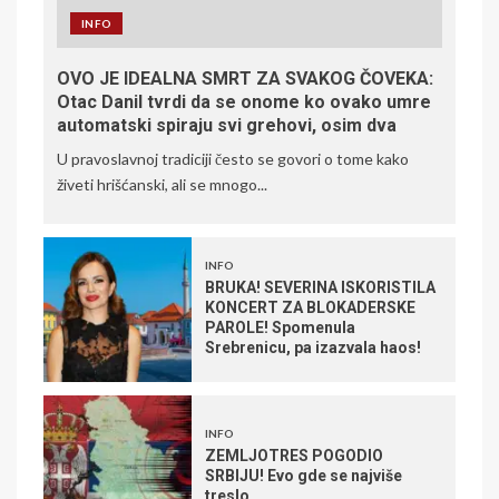
INFO
OVO JE IDEALNA SMRT ZA SVAKOG ČOVEKA:
Otac Danil tvrdi da se onome ko ovako umre
automatski spiraju svi grehovi, osim dva
U pravoslavnoj tradiciji često se govori o tome kako
živeti hrišćanski, ali se mnogo...
INFO
BRUKA! SEVERINA ISKORISTILA
KONCERT ZA BLOKADERSKE
PAROLE! Spomenula
Srebrenicu, pa izazvala haos!
INFO
ZEMLJOTRES POGODIO
SRBIJU! Evo gde se najviše
treslo