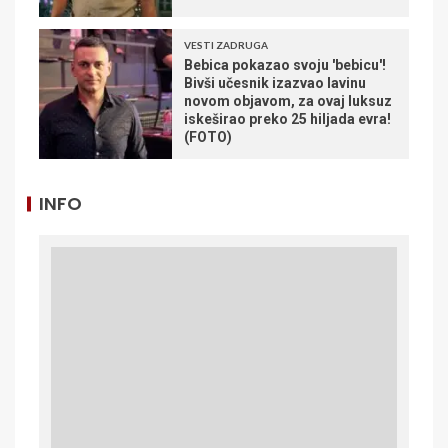
VESTI ZADRUGA
Bebica pokazao svoju 'bebicu'!
Bivši učesnik izazvao lavinu
novom objavom, za ovaj luksuz
iskeširao preko 25 hiljada evra!
(FOTO)
INFO