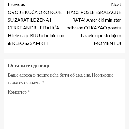
Previous
Next
OVO JE KUĆA OKO KOJE
HAOS POSLE ESKALACIJE
SU ZARATILE ŽENA I
RATA! Američki ministar
ĆERKE ANDRIJE BAJIĆA!
odbrane OTKAZAO posetu
Htele da je BIJU u bolnici, on
Izraelu u poslednjem
ih KLEO na SAMRTI
MOMENTU!
Оставите одговор
Ваша адреса е-поште неће бити објављена.
Неопходна
поља су означена
*
Коментар
*