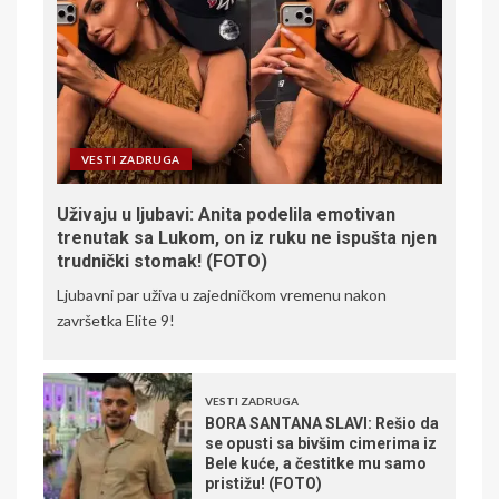
VESTI ZADRUGA
Uživaju u ljubavi: Anita podelila emotivan
trenutak sa Lukom, on iz ruku ne ispušta njen
trudnički stomak! (FOTO)
Ljubavni par uživa u zajedničkom vremenu nakon
završetka Elite 9!
VESTI ZADRUGA
BORA SANTANA SLAVI: Rešio da
se opusti sa bivšim cimerima iz
Bele kuće, a čestitke mu samo
pristižu! (FOTO)