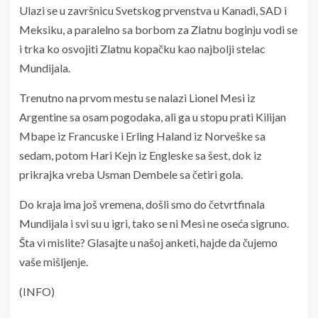
Ulazi se u završnicu Svetskog prvenstva u Kanadi, SAD i
Meksiku, a paralelno sa borbom za Zlatnu boginju vodi se
i trka ko osvojiti Zlatnu kopačku kao najbolji stelac
Mundijala.
Trenutno na prvom mestu se nalazi Lionel Mesi iz
Argentine sa osam pogodaka, ali ga u stopu prati Kilijan
Mbape iz Francuske i Erling Haland iz Norveške sa
sedam, potom Hari Kejn iz Engleske sa šest, dok iz
prikrajka vreba Usman Dembele sa četiri gola.
Do kraja ima još vremena, došli smo do četvrtfinala
Mundijala i svi su u igri, tako se ni Mesi ne oseća sigruno.
Šta vi mislite? Glasajte u našoj anketi, hajde da čujemo
vaše mišljenje.
(INFO)